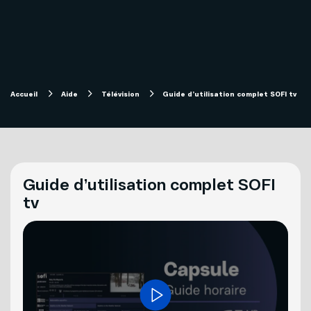
Internet
Aide
Télévision
Compte et facturation
Accueil
Aide
Télévision
Guide d’utilisation complet SOFI tv
Forfaits télévision SOFI
Soutien technique
Mobilité
Télévision
Guide d’utilisation complet SOFI
tv
Téléphonie
Solutions pour entreprises
Internet
Téléphonie
Mon Sogetel
Capsules vidéos