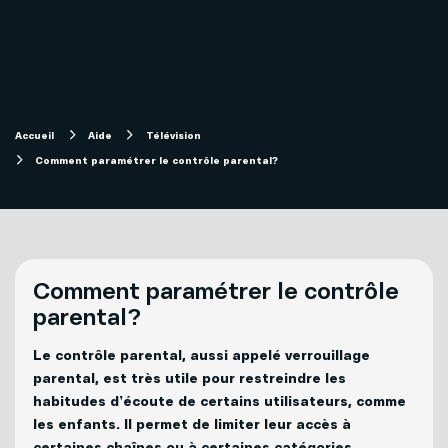
Internet
Aide
Télévision
Compte et facturation
Accueil
Aide
Télévision
Forfaits télévision SOFI
Comment paramétrer le contrôle parental?
Soutien technique
Mobilité
Télévision
Comment paramétrer le contrôle
Téléphonie
Solutions pour entreprises
Internet
parental?
Le contrôle parental, aussi appelé verrouillage
Téléphonie
parental, est très utile pour restreindre les
Mon Sogetel
habitudes d’écoute de certains utilisateurs, comme
les enfants. Il permet de limiter leur accès à
Capsules vidéos
certaines chaînes ou à certaines catégories