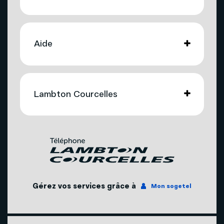
Internet
Aide
Télévision
Compte et facturation
Mobilité
Lambton Courcelles
Soutien technique
Téléphonie
Nous joindre
Télévision
Promotions
Nos succursales
Internet
Gérez vos services grâce à
Mon sogetel
Agents mobilité autorisés
Téléphonie
Couverture du réseau