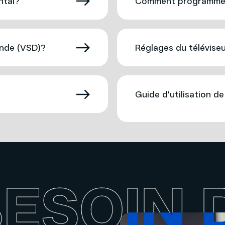
ntal?
Comment programmer 
nde (VSD)?
Réglages du télévise
Guide d'utilisation d
ESOIN 
ESOIN 