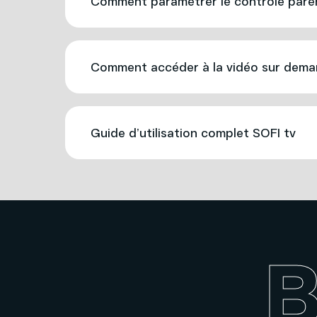
Comment paramétrer le contrôle pare
Comment accéder à la vidéo sur dema
Guide d’utilisation complet SOFI tv
B
B