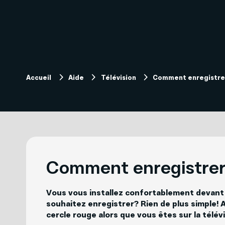
Internet
Compte et facturation
Télévision
Soutien techniqu
Forfaits télévision
Capsules vidéos
Accueil
Aide
Télévision
Comment enregistrer
Comment enregistrer
Vous vous installez confortablement devant 
souhaitez enregistrer? Rien de plus simple!
cercle rouge alors que vous êtes sur la télév