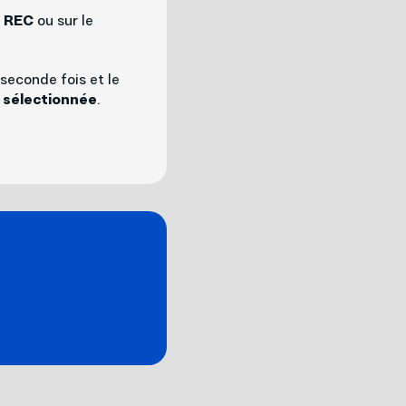
e
REC
ou sur le
seconde fois et le
n sélectionnée
.