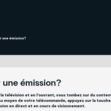
e
Mobilité
Télévision
Téléphonie
Internet
 SOFI
 une émission?
 une émission?
la télévision et en l’ouvrant, vous tombez sur du conte
 Au moyen de votre télécommande, appuyez sur la touche
ision en direct et en cours de visionnement.