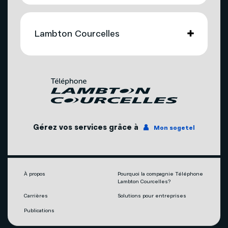
Télévision
Compte et facturation
Mobilité
Lambton Courcelles
Soutien technique
Téléphonie
Nous joindre
Télévision
Promotions
Nos succursales
Internet
Gérez vos services grâce à
Mon sogetel
Agents mobilité autorisés
Téléphonie
Couverture du réseau
Capsules vidéos
À propos
Pourquoi la compagnie Téléphone
Lambton Courcelles?
Carrières
Solutions pour entreprises
Publications