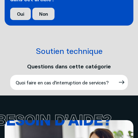
Oui
Non
Soutien technique
Questions dans cette catégorie
Quoi faire en cas d'interruption de services?
BESOIN D’AIDE?
BESOIN D’AIDE?