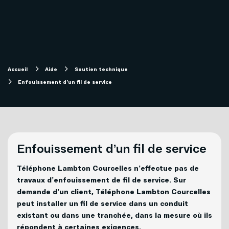
Internet
Aide
Télévision
Compte et facturation
Accueil
Aide
Soutien technique
Forfaits télévision SOFI
Enfouissement d’un fil de service
Soutien technique
Mobilité
Télévision
Enfouissement d’un fil de service
Téléphonie
Solutions pour entreprises
Internet
Téléphone Lambton Courcelles n’effectue pas de
travaux d’enfouissement de fil de service. Sur
Téléphonie
demande d’un client, Téléphone Lambton Courcelles
Mon Sogetel
peut installer un fil de service dans un conduit
existant ou dans une tranchée, dans la mesure où ils
Capsules vidéos
répondent à certaines exigences.