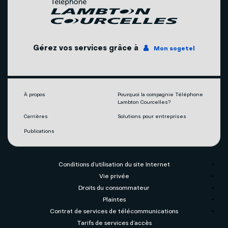
Télévision
Promotions
Nos succursales
Internet
Gérez vos services grâce à
Mon sogetel
Agents mobilité autorisés
Téléphonie
Couverture du réseau
Capsules vidéos
À propos
Pourquoi la compagnie Téléphone
Lambton Courcelles?
Carrières
Solutions pour entreprises
Publications
Conditions d’utilisation du site Internet
Vie privée
Droits du consommateur
Plaintes
Contrat de services de télécommunications
Tarifs de services d’accès