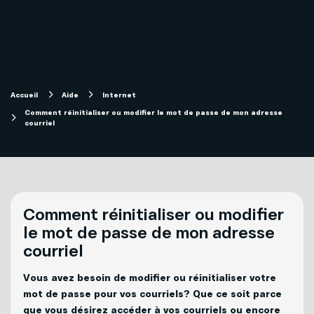
Internet
Aide
Télévision
Compte et facturation
Accueil
Aide
Internet
Forfaits télévision SOFI
Comment réinitialiser ou modifier le mot de passe de mon adresse
courriel
Soutien technique
Mobilité
Télévision
Téléphonie
Comment réinitialiser ou modifier
Solutions pour entreprises
Internet
le mot de passe de mon adresse
courriel
Téléphonie
Mon Sogetel
Vous avez besoin de modifier ou réinitialiser votre
mot de passe pour vos courriels? Que ce soit parce
Capsules vidéos
que vous désirez accéder à vos courriels ou encore