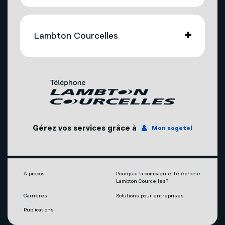
Télévision
Compte et facturation
Mobilité
Lambton Courcelles
Soutien technique
Téléphonie
Nous joindre
Télévision
Promotions
Nos succursales
Internet
Gérez vos services grâce à
Mon sogetel
Agents mobilité autorisés
Téléphonie
Couverture du réseau
Capsules vidéos
À propos
Pourquoi la compagnie Téléphone
Lambton Courcelles?
Carrières
Solutions pour entreprises
Publications