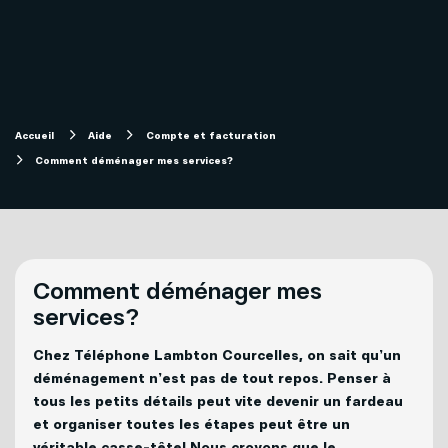
Internet
Aide
Télévision
Compte et facturation
Accueil
Aide
Compte et facturation
Forfaits télévision SOFI
Comment déménager mes services?
Soutien technique
Mobilité
Télévision
Comment déménager mes
Téléphonie
Solutions pour entreprises
Internet
services?
Chez Téléphone Lambton Courcelles, on sait qu’un
Téléphonie
déménagement n’est pas de tout repos. Penser à
Mon Sogetel
tous les petits détails peut vite devenir un fardeau
et organiser toutes les étapes peut être un
Capsules vidéos
véritable casse-tête! Nous croyons que le