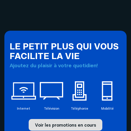
Internet
Aide
Télévision
Compte et facturation
LE PETIT PLUS QUI VOUS
Forfaits télévision SOFI
FACILITE LA VIE
Soutien technique
Ajoutez du plaisir à votre quotidien!
Mobilité
Télévision
Téléphonie
Solutions pour entreprises
Internet
Téléphonie
Internet
Télévision
Téléphonie
Mobilité
Mon Sogetel
Voir les promotions en cours
Capsules vidéos