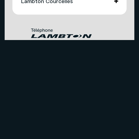
Lambton Courcelles
Soutien technique
Téléphonie
Nous joindre
Télévision
Promotions
Nos succursales
Internet
Gérez vos services grâce à
Mon sogetel
Agents mobilité autorisés
Téléphonie
Couverture du réseau
Capsules vidéos
À propos
Pourquoi la compagnie Téléphone
Lambton Courcelles?
Carrières
Solutions pour entreprises
Publications
Conditions d’utilisation du site Internet
Vie privée