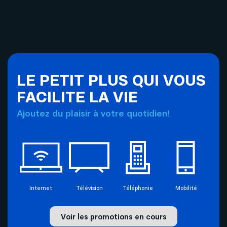
Internet
Aide
Télévision
Compte et facturation
LE PETIT PLUS QUI VOUS
Forfaits télévision SOFI
FACILITE LA VIE
Soutien technique
Ajoutez du plaisir à votre quotidien!
Mobilité
Télévision
Téléphonie
Solutions pour entreprises
Internet
Téléphonie
Internet
Télévision
Téléphonie
Mobilité
Mon Sogetel
Voir les promotions en cours
Capsules vidéos