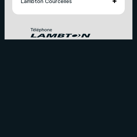
Lambton Courcelles
Soutien technique
Téléphonie
Nous joindre
Télévision
Promotions
Nos succursales
Internet
Gérez vos services grâce à
Mon sogetel
Agents mobilité autorisés
Téléphonie
Couverture du réseau
Capsules vidéos
À propos
Pourquoi la compagnie Téléphone
Lambton Courcelles?
Carrières
Solutions pour entreprises
Publications
Conditions d’utilisation du site Internet
Vie privée